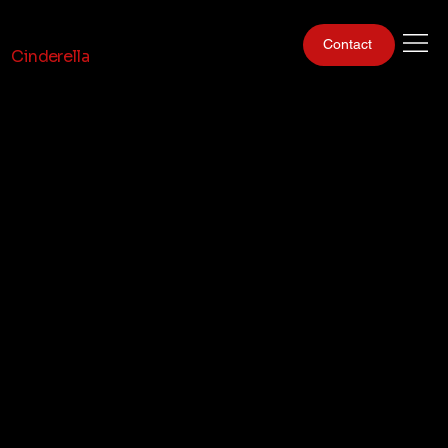
Gentlemen Club
Contact
Cinderella
• Gentlemen club
Cinderella •